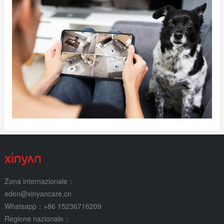
Zona internazionale：
eden@xinyancare.cn
Whatsapp：+86 15236716209
Regione nazionale：