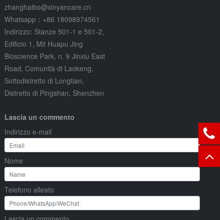
zhanghaibo@xinyancare.cn
Whatsapp：+86 18098974561
Indirizzo: Stanze 501-1 e 501-2,
Edificio 1, Mit Huapu Jing
Bioscience Park, n. 9 Jinxiu East
Road, Comunità di Laokeng,
Sottodistretto di Longtian,
Distretto di Pingshan, Shenzhen
Lascia un commento
Indirizzo e-mail
Nome
Telefono alleato
Lascia un commento